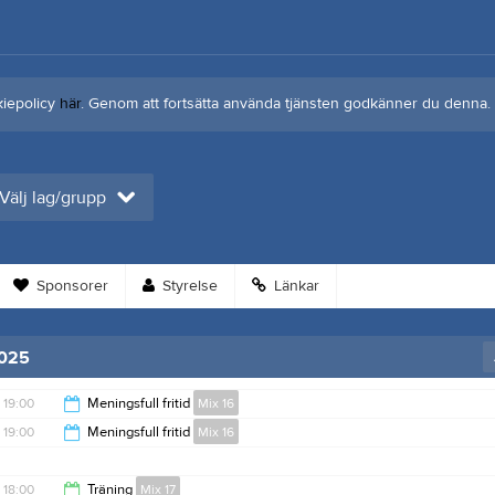
kiepolicy
här
. Genom att fortsätta använda tjänsten godkänner du denna.
Välj lag/grupp
Sponsorer
Styrelse
Länkar
2025
19:00
Meningsfull fritid
Mix 16
19:00
Meningsfull fritid
Mix 16
20:30
20:30
18:00
Träning
Mix 17