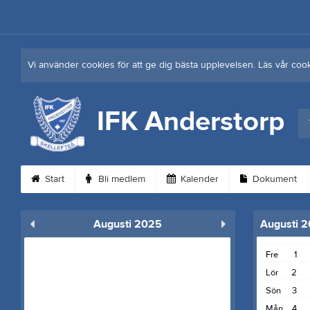
Vi använder cookies för att ge dig bästa upplevelsen. Läs vår coo
IFK Anderstorp
Start
Bli medlem
Kalender
Dokument
Augusti 2025
Augusti 
Fre
1
Lör
2
Sön
3
Mån
4