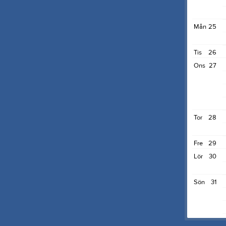
Mån
25
Tis
26
Ons
27
Tor
28
Fre
29
Lör
30
Sön
31