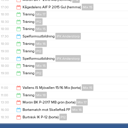
15:00
17:00
Kågedalens AIF P 2015 Gul (hemma)
Mix 15
17:00
18:00
Träning
Mix 17
19:00
18:30
Träning
P12
19:00
18:00
Träning
Mix 15
20:00
17:30
Spelformsutbildning
IFK Anderstorp
19:00
18:00
Träning
Mix 16
19:00
19:00
Träning
P12
19:00
19:00
Spelformsutbildning
IFK Anderstorp
20:00
18:00
Träning
Mix 15
20:30
19:00
Träning
P12
19:00
20:00
11:00
Vallens IS Mjövallen 15/16 Mix (borta)
Mix 15
11:00
Träning
Mix 18
13:00
13:00
Morön BK P-2017 MB grön (borta)
Mix 17
12:00
16:00
Bortamatch mot Skellefteå FF
Mix 16
14:00
18:30
Burträsk IK P-12 (borta)
P12
17:00