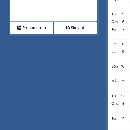
Tis
5
Ons
6
Prenumerera
Skriv ut
Tor
7
Fre
8
Lör
9
Sön
10
Mån
11
Tis
12
Ons
13
Tor
14