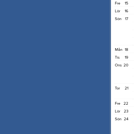
Fre
15
Lör
16
Sön
17
Mån
18
Tis
19
Ons
20
Tor
21
Fre
22
Lör
23
Sön
24