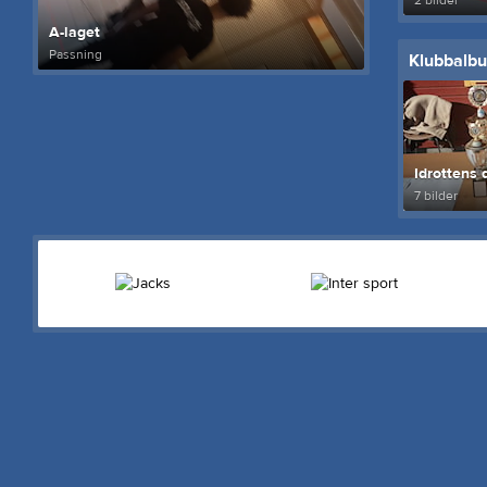
2 bilder
A-laget
Passning
Klubbalb
Idrottens
7 bilder