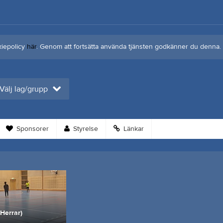
kiepolicy
här
. Genom att fortsätta använda tjänsten godkänner du denna.
Välj lag/grupp
Sponsorer
Styrelse
Länkar
 Herrar)