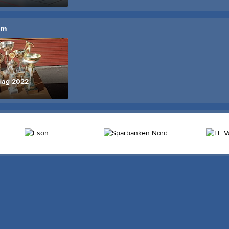
um
 dag 2022