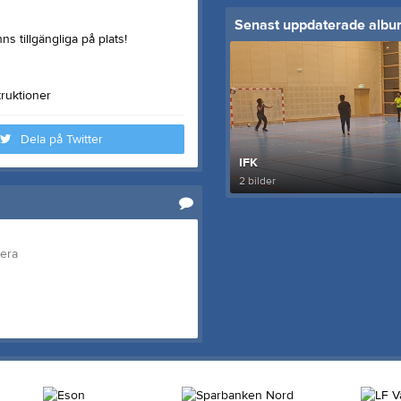
Senast uppdaterade alb
ns tillgängliga på plats!
truktioner
Dela på Twitter
IFK
2 bilder
tera