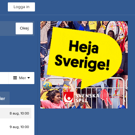
Logga in
Okej
Mer
Huvudmeny
Övrigt
er
Om klubben
Besökarstatistik
Gästbok
8 aug, 10:00
Video
Bilder
9 aug, 10:00
Kontakt