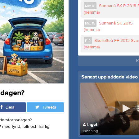
Sunnanå SK P-2018 
Mix 18
(hemma)
Sunnanå SK 2015
Mix 15
(hemma)
Skellefteå FF 2012 Svar
P12
(hemma)
K
Senast uppladdade video
psdagen?
Dela
Tweeta
nderstorpsdagen?
A-laget
P med fynd, folk och härlig
Passning