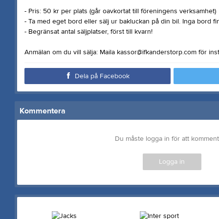
- Pris: 50 kr per plats (går oavkortat till föreningens verksamhet)
- Ta med eget bord eller sälj ur bakluckan på din bil. Inga bord fin
- Begränsat antal säljplatser, först till kvarn!
Anmälan om du vill sälja: Maila kassor@ifkanderstorp.com för ins
Dela på Facebook
Kommentera
Du måste logga in för att kommen
Logga in