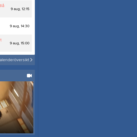
Blå
9 aug, 12:15
9 aug, 14:30
t
9 aug, 15:00
alenderöversikt