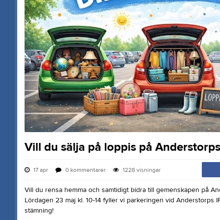
Vill du sälja på loppis på Anderstor
17 apr
0
kommentarer
1228
visningar
Vill du rensa hemma och samtidigt bidra till gemenskapen på A
Lördagen 23 maj kl. 10-14 fyller vi parkeringen vid Anderstorps I
stämning!