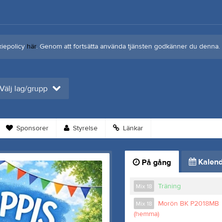
kiepolicy
här
. Genom att fortsätta använda tjänsten godkänner du denna.
Välj lag/grupp
Sponsorer
Styrelse
Länkar
Kalend
På gång
Träning
Mix 18
Morön BK P2018MB
Mix 18
(hemma)